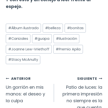
espejo.
Etiquetas
#
Álbum ilustrado
#
belleza
#
bonitas
de
la
#
Canizales
#
guapa
#
ilustración
entrada:
#
Joanne Lew-Vriethoff
#
Premio Apila
#
Stacy McAnulty
Navegación
ANTERIOR
SIGUIENTE
De
Un gorrión en mis
Patio de luces: la
manos: el deseo y
primera impresión
Entradas
la culpa
no siempre es la
que cuenta.