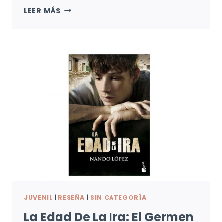
EL
LEER MÁS
SÍNDROME
DE
BERGERAC:
CYRANO
DEJA
HUELLA
JUVENIL
|
RESEÑA
|
SIN CATEGORÍA
La Edad De La Ira: El Germen