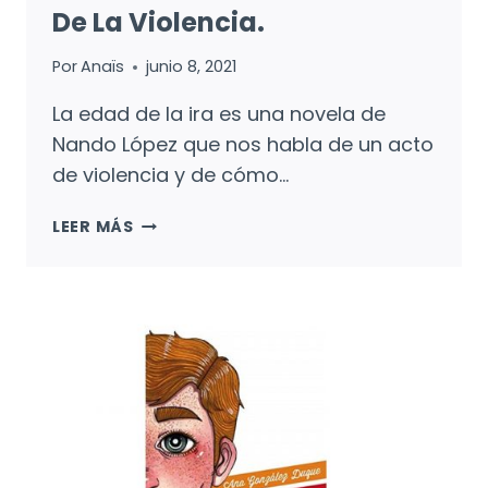
De La Violencia.
Por
Anaïs
junio 8, 2021
La edad de la ira es una novela de
Nando López que nos habla de un acto
de violencia y de cómo…
LA
LEER MÁS
EDAD
DE
LA
IRA:
EL
GERMEN
DE
LA
VIOLENCIA.