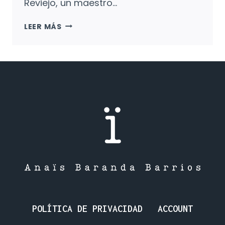
Reviejo, un maestro…
VERSOS
LEER MÁS
DEL
BOSQUE
Y
LO
QUE
DICE
EL
VIENTO:
UN
BUEN
COMIENZO
CON
LA
POESÍA.
POLÍTICA DE PRIVACIDAD
ACCOUNT