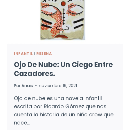
INFANTIL
|
RESEÑA
Ojo De Nube: Un Ciego Entre
Cazadores.
Por
Anaïs
noviembre 16, 2021
Ojo de nube es una novela infantil
escrita por Ricardo Gómez que nos
cuenta la historia de un niño crow que
nace…