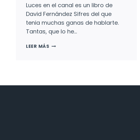
Luces en el canal es un libro de
David Fernández Sifres del que
tenia muchas ganas de hablarte.
Tantas, que lo he…
LUCES
LEER MÁS
EN
EL
CANAL:
AMISTAD,
CIGÜEÑAS
Y
BICICLETAS.