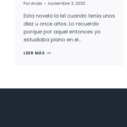
Por
Anaïs
noviembre 3, 2020
Esta novela la leí cuando tenía unos
diez u once años. Lo recuerdo
porque por aquel entonces yo
estudiaba piano en el…
JIM
LEER MÁS
BOTÓN
Y
LUCAS
EL
MAQUINISTA:
EL
GOZO
DE
UNA
AVENTURA
LLENA