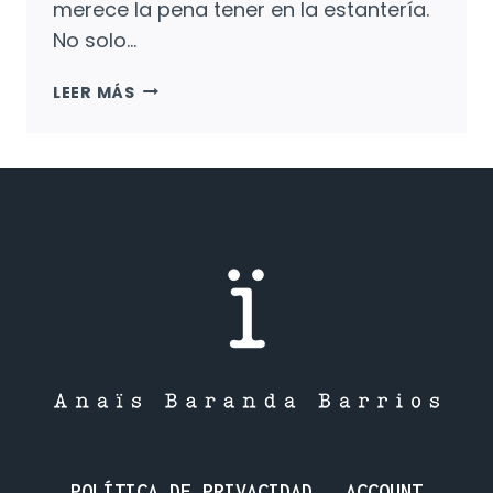
merece la pena tener en la estantería.
No solo…
LOS
LEER MÁS
QUEBRANTASUEÑOS,
EL
SECRETO
DE
LOS
DANDELIÓN:
LAS
ILUSIONES
HAY
QUE
CULTIVARLAS.
POLÍTICA DE PRIVACIDAD
ACCOUNT