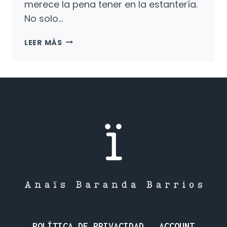
merece la pena tener en la estantería.
No solo…
LOS
LEER MÁS
QUEBRANTASUEÑOS,
EL
SECRETO
DE
LOS
DANDELIÓN:
LAS
ILUSIONES
HAY
QUE
CULTIVARLAS.
POLÍTICA DE PRIVACIDAD
ACCOUNT