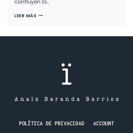
confluyen la…
EL
LEER MÁS
VALS
DE
LAS
HADAS
MALDITAS:
HADAS,
ASESINATOS
Y
UNA
REBELIÓN.
POLÍTICA DE PRIVACIDAD
ACCOUNT