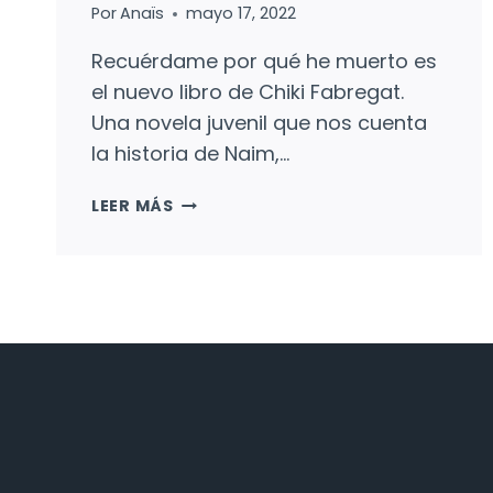
Por
Anaïs
mayo 17, 2022
Recuérdame por qué he muerto es
el nuevo libro de Chiki Fabregat.
Una novela juvenil que nos cuenta
la historia de Naim,…
RECUÉRDAME
LEER MÁS
POR
QUÉ
HE
MUERTO:
ÁNGELES,
LLUVIA
Y
TEJADOS