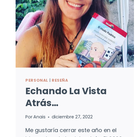
PERSONAL
|
RESEÑA
Echando La Vista
Atrás…
Por
Anaïs
diciembre 27, 2022
Me gustaría cerrar este año en el