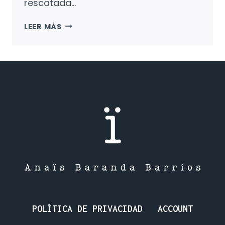
rescatada…
ALMA
LEER MÁS
Y
LA
ISLA:
UN
PRÍNCIPE
DESTRONADO
Y
UNA
REINA
DE
SABA.
POLÍTICA DE PRIVACIDAD
ACCOUNT