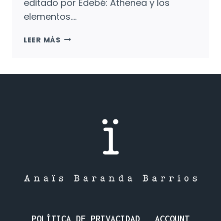
editado por Edebé: Athenea y los
elementos….
ATHENEA
LEER MÁS
Y
LOS
ELEMENTOS.
EL
OJO
DE
NEFERTITI:
AVENTURA
Y
FANTASÍA
A
PORRILLO.
POLÍTICA DE PRIVACIDAD
ACCOUNT