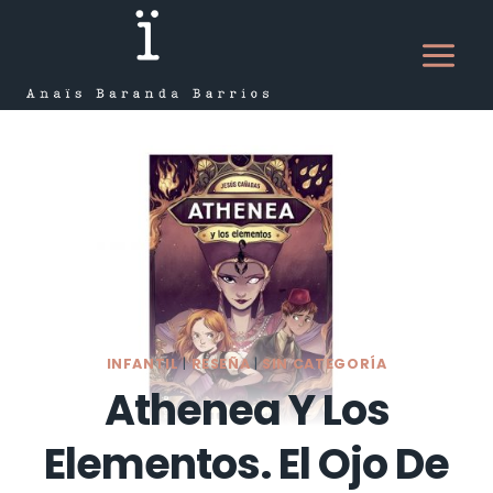
Saltar
al
contenido
INFANTIL
|
RESEÑA
|
SIN CATEGORÍA
Athenea Y Los
Elementos. El Ojo De