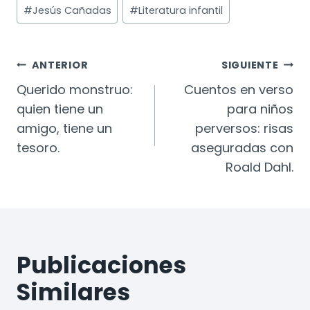
#
Jesús Cañadas
#
Literatura infantil
Navegación
ANTERIOR
SIGUIENTE
De
Querido monstruo:
Cuentos en verso
quien tiene un
para niños
Entradas
amigo, tiene un
perversos: risas
tesoro.
aseguradas con
Roald Dahl.
Publicaciones
Similares