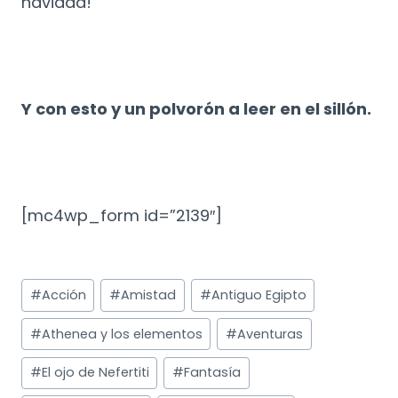
navidad!
Y con esto y un polvorón a leer en el sillón.
[mc4wp_form id=”2139″]
Etiquetas
#
Acción
#
Amistad
#
Antiguo Egipto
de
la
#
Athenea y los elementos
#
Aventuras
entrada:
#
El ojo de Nefertiti
#
Fantasía