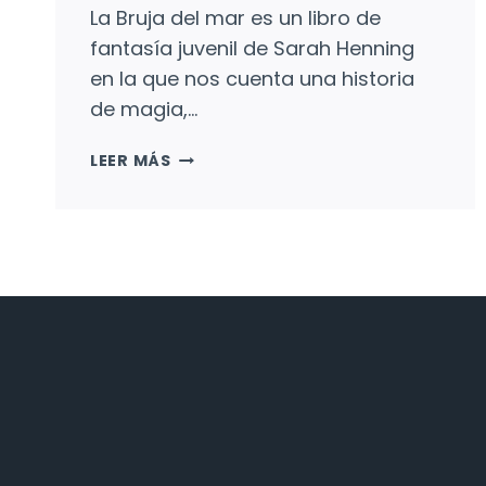
La Bruja del mar es un libro de
fantasía juvenil de Sarah Henning
en la que nos cuenta una historia
de magia,…
LA
LEER MÁS
BRUJA
DEL
MAR:
LA
SIRENITA
ANTES
DE
LA
SIRENITA