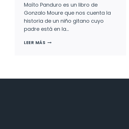
Maíto Panduro es un libro de
Gonzalo Moure que nos cuenta la
historia de un niño gitano cuyo
padre está en la…
MAÍTO
LEER MÁS
PANDURO:
UN
NIÑO
GITANO
Y
UNA
PROFESORA
PAYA.