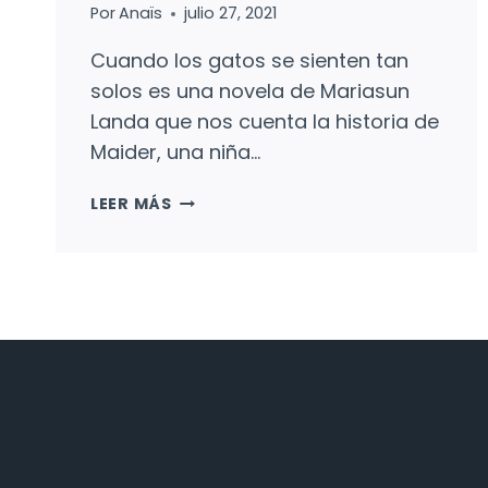
Por
Anaïs
julio 27, 2021
Cuando los gatos se sienten tan
solos es una novela de Mariasun
Landa que nos cuenta la historia de
Maider, una niña…
CUANDO
LEER MÁS
LOS
GATOS
SE
SIENTEN
TAN
SOLOS:
EL
MUNDO
CONTRA
MAIDER.