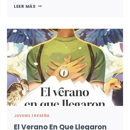
DISTANCIA
LEER MÁS
DE
RESCATE:
EXTRAÑAMIENTO
Y
PESADILLA
JUVENIL
|
RESEÑA
El Verano En Que Llegaron