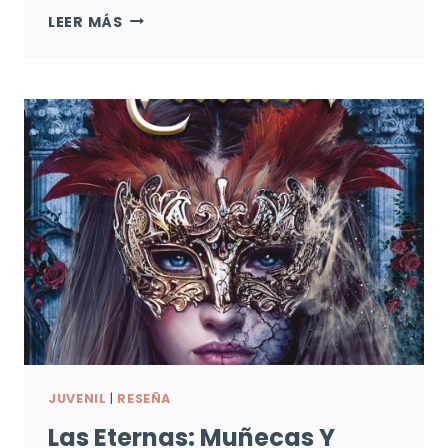
DISTANCIA
LEER MÁS
DE
RESCATE:
EXTRAÑAMIENTO
Y
PESADILLA
JUVENIL
|
RESEÑA
Las Eternas: Muñecas Y