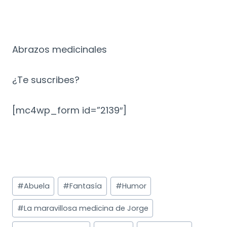
Abrazos medicinales
¿Te suscribes?
[mc4wp_form id=”2139″]
Etiquetas
#
Abuela
#
Fantasía
#
Humor
de
la
#
La maravillosa medicina de Jorge
entrada: