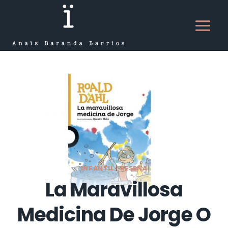
Saltar
al
contenido
INFANTIL
|
RESEÑA
La Maravillosa
Medicina De Jorge O