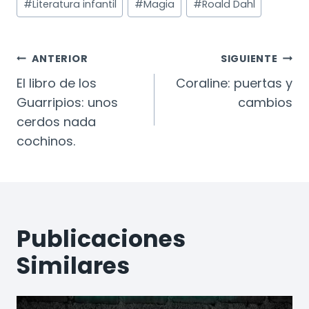
#
Literatura infantil
#
Magia
#
Roald Dahl
Navegación
ANTERIOR
SIGUIENTE
De
El libro de los
Coraline: puertas y
Guarripios: unos
cambios
Entradas
cerdos nada
cochinos.
Publicaciones
Similares