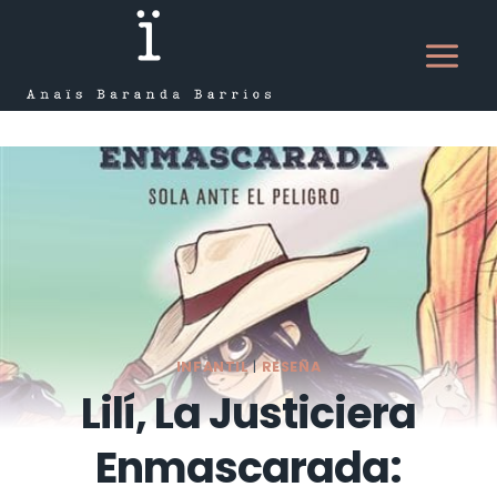
Saltar
al
contenido
INFANTIL
|
RESEÑA
Lilí, La Justiciera
Enmascarada: