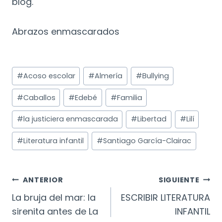
blog.
Abrazos enmascarados
Etiquetas
#
Acoso escolar
#
Almería
#
Bullying
de
la
#
Caballos
#
Edebé
#
Familia
entrada:
#
la justiciera enmascarada
#
Libertad
#
Lilí
#
Literatura infantil
#
Santiago García-Clairac
Navegación
ANTERIOR
SIGUIENTE
De
La bruja del mar: la
ESCRIBIR LITERATURA
sirenita antes de La
INFANTIL
Entradas