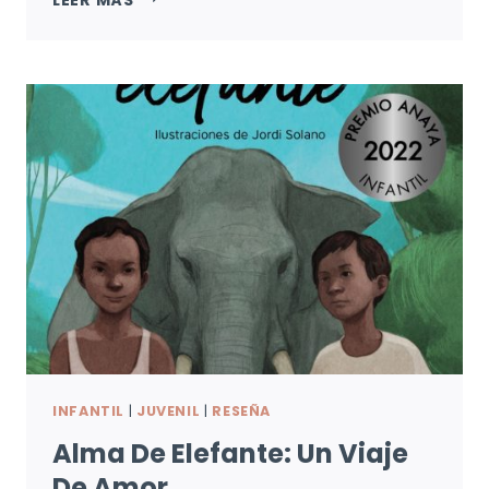
HISTORIAS
EXTRAVAGANTES:
VIVACES,
VARIOPINTAS
Y
VELOCES
INFANTIL
|
JUVENIL
|
RESEÑA
Alma De Elefante: Un Viaje
De Amor