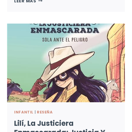
LEER MÁS
SONRISA
DE
LOS
PECES
DE
PIEDRA:
SECRETOS
Y
HERIDAS
INFANTIL
|
RESEÑA
Lilí, La Justiciera