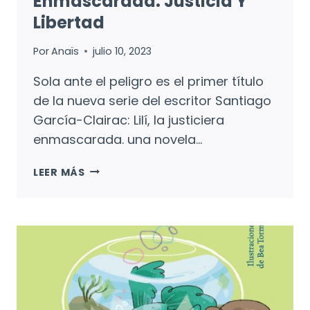
Enmascarada: Justicia Y
Libertad
Por
Anaïs
julio 10, 2023
Sola ante el peligro es el primer título
de la nueva serie del escritor Santiago
García-Clairac: Lilí, la justiciera
enmascarada. una novela…
LILÍ,
LEER MÁS
LA
JUSTICIERA
ENMASCARADA:
JUSTICIA
Y
LIBERTAD