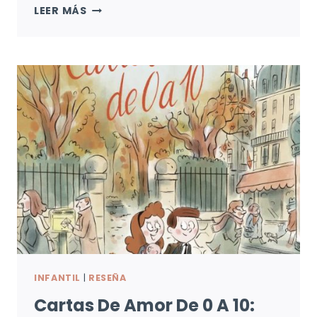
ESMERALDA
LEER MÁS
Y
YO:
UNA
AMIGA
Y
UN
PEZ
INFANTIL
|
RESEÑA
Cartas De Amor De 0 A 10: