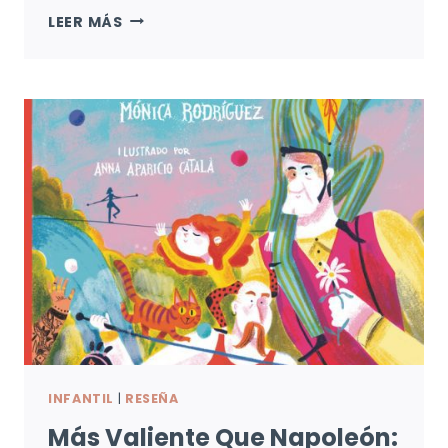
MI
LEER MÁS
VECINA
ES
UNA
COL:
NUNCA
ES
LO
QUE
PARECE
INFANTIL
|
RESEÑA
Más Valiente Que Napoleón: