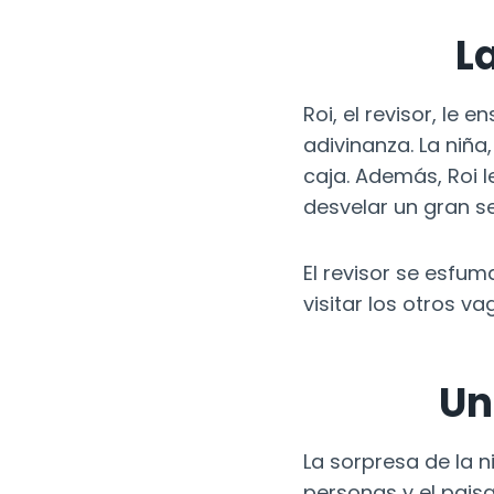
L
Roi, el revisor, le 
adivinanza. La niña
caja. Además, Roi l
desvelar un gran s
El revisor se esfuma
visitar los otros va
Un
La sorpresa de la n
personas y el paisa