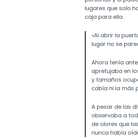
lugares que solo ha 
caja para ella.
«Al abrir la pue
lugar no se pare
Ahora tenía ant
apretujaba en lo
y tamaños ocupab
cabía ni la más 
A pesar de las d
observaba a toda
de olores que la
nunca había oíd