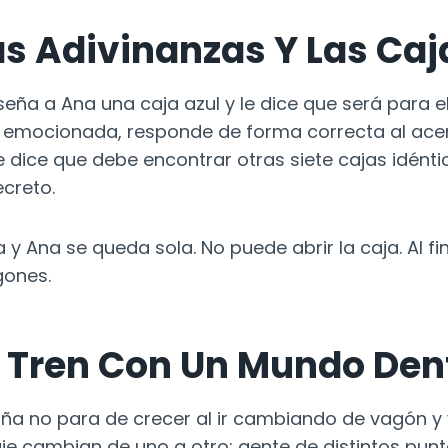
as Adivinanzas Y Las Caj
enseña a Ana una caja azul y le dice que será para e
, emocionada, responde de forma correcta al acert
e dice que debe encontrar otras siete cajas idént
ecreto.
 y Ana se queda sola. No puede abrir la caja. Al fin
gones.
 Tren Con Un Mundo Den
iña no para de crecer al ir cambiando de vagón y 
je cambian de uno a otro; gente de distintos punt