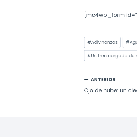
[mc4wp_form id=”
Etiquetas
#
Adivinanzas
#
Agu
de
la
#
Un tren cargado de 
entrada:
Navegac
ANTERIOR
De
Ojo de nube: un ci
Entradas