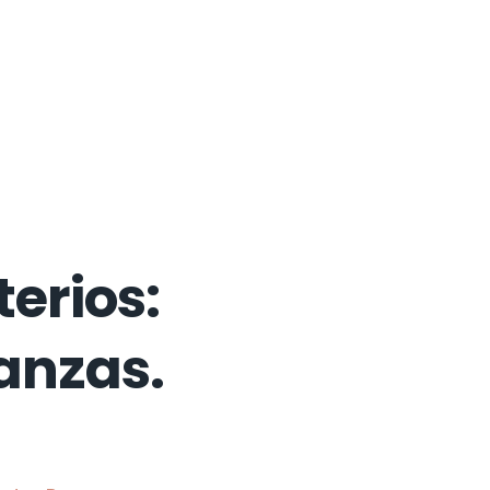
erios:
nanzas.