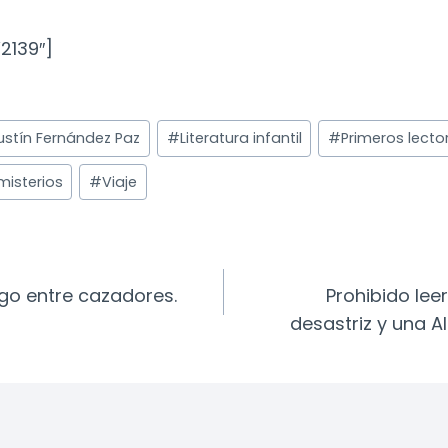
2139″]
stín Fernández Paz
#
Literatura infantil
#
Primeros lecto
misterios
#
Viaje
ión
ego entre cazadores.
Prohibido leer
desastriz y una Al