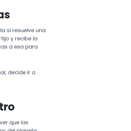
as
lla si resuelve una
ijo y recibe la
icas a esa para
al, decide ir a
tro
ver que las
os del planeta,